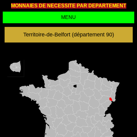
MONNAIES DE NECESSITE PAR DEPARTEMENT
MENU
Territoire-de-Belfort (département 90)