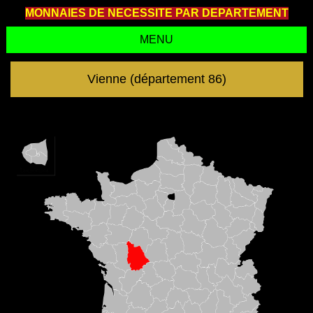
MONNAIES DE NECESSITE PAR DEPARTEMENT
MENU
Vienne (département 86)