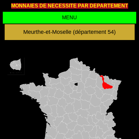
MONNAIES DE NECESSITE PAR DEPARTEMENT
MENU
Meurthe-et-Moselle (département 54)