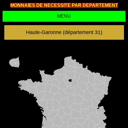
MONNAIES DE NECESSITE PAR DEPARTEMENT
MENU
Haute-Garonne (département 31)