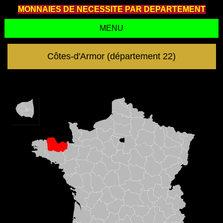
MONNAIES DE NECESSITE PAR DEPARTEMENT
MENU
Côtes-d'Armor (département 22)