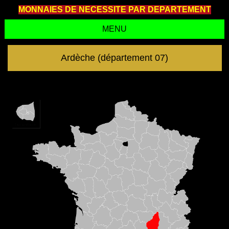
MONNAIES DE NECESSITE PAR DEPARTEMENT
MENU
Ardèche (département 07)