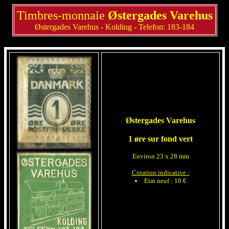
Timbres-monnaie
Østergades Varehus
Østergades Varehus - Kolding - Telefon: 183-184
Østergades Varehus
1 øre sur fond vert
Environ 23 x 28 mm
Cotation indicative :
Etat neuf : 10 €