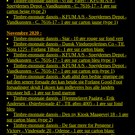
Timbre-monnaie danois - vi har Varer! - KFUM A/S -
Sperjdernes Depot - Vandkunsten - C. 7616-17 - 1 øre sur
carton beige (type 2)
Timbre-monnaie danois - KFUM A/S - Sperjdernes Depot -
Vandkunsten - C. 7616-17 - 1 øre sur carton jaune (type 1)
Novembre 2020 :
Timbre-monnaie danois - Star - 10 øre rouge sur fond vert
Timbre-monnaie danois - Dansk Vinduepolerings Co - Tlf.
Nora 1225 - Forlang Tilbud - 1 øre sur carton blanc
Timbre-monnaie danois - KFUM A/S - Sperjdernes Depot -
Vandkunsten - C. 7616-17 - 1 øre sur carton bleu (type 1)
Timbre-monnaie danois - KFUM A/S - Sperjdernes Depot -
Vandkunsten - C. 7616-17 - 1 øre sur carton gris (type 1)
Timbre-monnaie danois - Køb altid den bedste strømpe og
lad den senere forsaale det kan betale sig Forlang Good-Foot
forsaalinger skjult I skoen kan indleveres hos alle landets
tricotage hdl - 1 øre sur fond marron
Timbre-monnaie danois - Hjemmelavet Paalæg - Erik
Andersen - Østerbrogade 47 - Tlf. øbro 4005 - 1 øre sur fond
bleu
Timbre-monnaie danois - Den ny Kiosk Maagevej 18 - 1 øre
sur carton blanc (type 2)
Timbre-monnaie danois - De faar mere for Pengene i
Victory - Vindegade 20 - Odense - 1 øre sur carton blanc