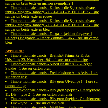
sur carton brun texte en marron exemplaire 1
Timbre-monnaie danois - Kleinsmedie & jernstraadvare-
fabrik - Mogens-Tranberg - 1881-1941 - V. FIEDLER - 1 øre
sur carton beige texte en rouge
Timbre-monnaie danois - Kleinsmedie & jernstraadvare-
fabrik - Mogens-Tranberg - 1881-1941 - V. FIEDLER - 1 øre
sur carton beige texte en bleu
Timbre-monnaie danois - De gaar sjældent forgæves i
Calbergs Boghandel - Frederikssundsv. 146 - 1 øre sur carton
bleu
Avril 2020 :
Timbre-monnaie danois - Brønshøj Frimærke-Klubs -
Udstilling 23. November 1941 - 1 øre sur carton beige
Timbre-monnaie danois - Albert Nestler A.G. - Regne
Stokke - 1 øre sur carton brun
Timbre-monnaie danois - Frederiksborg Amts Avis - 1 øre
sur carton rose
Timbre-monnaie danois - Bliv grøn Ulveunge ! - 1 øre sur
carton orange
Timbre-monnaie danois - Bliv grøn Spejder - Graabjørnene
11. Div. - type 2 - 1 øre sur carton brun-clair
Timbre-monnaie danois - Bliv grøn Spejder - Graabjørnene
11. Div. - type 1 - 1 øre sur carton bleu
Timbre-monnaie danois - Alt til Fest - Papirhuer,