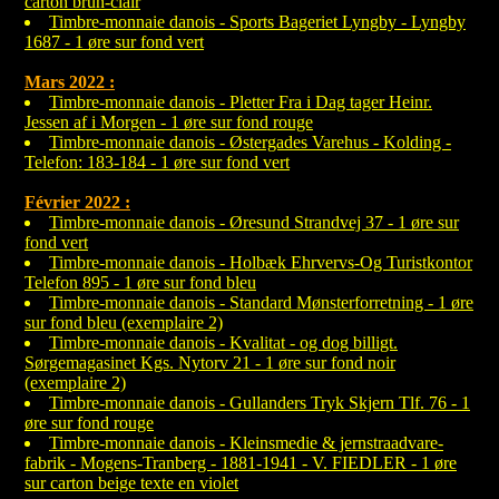
carton brun-clair
Timbre-monnaie danois - Sports Bageriet Lyngby - Lyngby
1687 - 1 øre sur fond vert
Mars 2022 :
Timbre-monnaie danois - Pletter Fra i Dag tager Heinr.
Jessen af i Morgen - 1 øre sur fond rouge
Timbre-monnaie danois - Østergades Varehus - Kolding -
Telefon: 183-184 - 1 øre sur fond vert
Février 2022 :
Timbre-monnaie danois - Øresund Strandvej 37 - 1 øre sur
fond vert
Timbre-monnaie danois - Holbæk Ehrvervs-Og Turistkontor
Telefon 895 - 1 øre sur fond bleu
Timbre-monnaie danois - Standard Mønsterforretning - 1 øre
sur fond bleu (exemplaire 2)
Timbre-monnaie danois - Kvalitat - og dog billigt.
Sørgemagasinet Kgs. Nytorv 21 - 1 øre sur fond noir
(exemplaire 2)
Timbre-monnaie danois - Gullanders Tryk Skjern Tlf. 76 - 1
øre sur fond rouge
Timbre-monnaie danois - Kleinsmedie & jernstraadvare-
fabrik - Mogens-Tranberg - 1881-1941 - V. FIEDLER - 1 øre
sur carton beige texte en violet