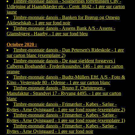
Timbre-monnaie danois - Soignerings forretningen City -
Udlejning af Haandklæder etc. - Centr. 8842 - 1 øre sur carton
jaune
Timbre-monnaie danois - Banken for Brørup og Omegn
Aktieselskab - 1 øre sur fond noir
Timbre-monnaie danois - Assens Bank A/S - Assens -
Glamsbjærg - Haarby - 1 øre sur fond bleu
Octobre 2020 :
Timbre-monnaie danois - Dan Petersen's Rideskole - 1 øre
sur carton blanc (exemplaire 2)
Timbre-monnaie danois - De gaar sjældent forgæves i
Calbergs Boghandel - Frederikssundsv. 146 - 1 øre sur carton
orange
Timbre-monnaie danois - Budtz-Müllers Eftf. A/S - Foto &
Kino - Vestergade 80 - Odense - 1 øre sur carton blanc
Timbre-monnaie danois - Bruno F. Christensen -
Manufaktur - Strandvej 17 - Ryvang 4495. - 1 øre sur carton
blanc
Timbre-monnaie danois - Frimærker - Købes - Sælge -
Byttes - Arne Qvistgaard - 1 øre sur fond rouge (exemplaire 2)
Timbre-monnaie danois - Frimærker - Købes - Sælge -
Byttes - Arne Qvistgaard - 1 øre sur fond rouge (exemplaire 1)
Timbre-monnaie danois - Frimærker - Købes - Sælge -
Byttes - Arne Qvistgaard - 1 øre sur fond noir