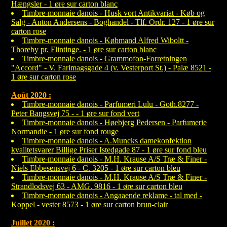
Hængsler - 1 øre sur carton blanc
Timbre-monnaie danois - Husk vort Antikvariat - Køb og
Salg - Anton Andersens - Boghandel - Tlf. Ordr. 127 - 1 øre sur
carton rose
Timbre-monnaie danois - Købmand Alfred Wiboltt -
Thoreby pr. Flintinge. - 1 øre sur carton blanc
Timbre-monnaie danois - Grammofon-Forretningen
"Accord" - V. Farimagsgade 4 (v. Vesterport St.) - Palæ 8521 -
1 øre sur carton rose
Août 2020 :
Timbre-monnaie danois - Parfumeri Lulu - Goth.8277 -
Peter Bangsvej 75 - - 1 øre sur fond vert
Timbre-monnaie danois - Høebjerg Pedersen - Parfumerie
Normandie - 1 øre sur fond rouge
Timbre-monnaie danois - A.Muncks damekonfektion
kvalitetsvarer Billige Priser Istedgade 87 - 1 øre sur fond bleu
Timbre-monnaie danois - M.H. Krause A/S Træ & Finer -
Niels Ebbesensvej 6 - C. 3205 - 1 øre sur carton bleu
Timbre-monnaie danois - M.H. Krause A/S Træ & Finer -
Strandlodsvej 63 - AMG. 9816 - 1 øre sur carton bleu
Timbre-monnaie danois - Angaaende reklame - tal med -
Koppel - vester 8573 - 1 øre sur carton brun-clair
Juillet 2020 :