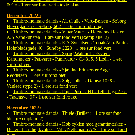
& Co - 1 øre sur fond vert - texte blanc
Décembre 2022 :
Timbre-monnaie danois - Alt til alle - Vare-Børsen - Søborg
Hovedgade 57 - Søborg 662 - 1 øre sur fond rouge
Timbre-monnaie danois - Vihar Varer ! - Udendørs Udstyr
A/S Vandkunsten - 1 øre sur fond vert (exemplaire 2)
Timbre-monnaie danois - E.A.Svendsen - Tobak-Vin-Papir -
Holmbladsgade 46 - Sundby 2223 - 1 øre sur fond vert
Timbre-monnaie danois - Spòrg Waldorff - Æsker -
Kartonnager - Papvarer - Papirvarer - C.4815. 5 Ledn - 1 øre
sur fond vert
Timbre-monnaie danois - Sjældne Frimærker Aage
Reddersen - 1 øre sur fond bleu
Timbre-monnaie danois - Salgshallen - Damsø 1028 -
Vanløse (type 2) - 1 øre sur fond vert
Timbre-monnaie danois - Papir Poser - HJ - Telf. Taga 2161
- Tagensvej 97 - 1 øre sur fond rouge
Novembre 2022 :
Timbre-monnaie danois - Thiele (Brillen) - 1 øre sur fond
bleu (exemplaire 2)
Timbre-monnaie danois - Køb cyklen med garantimærket: -
Det er: Taarnhøj kvalitet - Vilh. Nellemann A/S - 1 øre sur fond
rouge