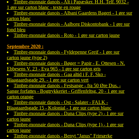
Timbre-monnaie danois - Alt i Papæsker. H.H. Telf. 9032 -
1 øre sur carton blanc - texte en rouge
Timbre-monnaie danois - Albani Gaardens Bageri - 1 øre sur
carton blanc
Timbre-monnaie danois - Aalborg Diskontobank - 1 øre sur
fond bleu
Timbre-monnaie danois - Roto - 1 øre sur carton jaune
Septembre 2020 :
Timbre-monnaie danois - Fyldepenne Greif - 1 øre sur
carton jaune (type 2)
Timbre-monnaie danois - Bøger = Papir - E. Ottesen - N.
Ebbesens V. 23 - Eva 965 - 1 øre sur carton gris
Timbre-monnaie danois - Gaa altid i F. F. Sko -
Blaagaardsgade 29. - 1 øre sur carton vert
Timbre-monnaie danois - Festsange - fra 50 Øre Dus. -
Sange forfattes - Bogtrykkeriet - Griffenfeltsg. 20 - 1 øre sur
carton orange
Timbre-monnaie danois - Ost - Salater - FALK -
Blaagaardsgade 15 - Kolonial - 1 øre sur carton blanc
Timbre-monnaie danois - Dana Clips (type 2) - 1 øre sur
carton jaune
Timbre-monnaie danois - Dana Clips (type 1) - 1 øre sur
carton jaune
Timbre-monnaie danois - Benyt "Janus" Frimærke