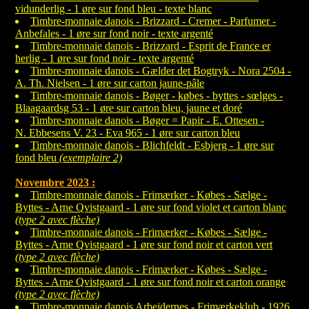
vidunderlig - 1 øre sur fond bleu - texte blanc
Timbre-monnaie danois - Brizzard - Cremer - Parfumer -
Anbefales - 1 øre sur fond noir - texte argenté
Timbre-monnaie danois - Brizzard - Esprit de France er
herlig - 1 øre sur fond noir - texte argenté
Timbre-monnaie danois - Gælder det Bogtryk - Nora 2504 -
A. Th. Nielsen - 1 øre sur carton jaune-pâle
Timbre-monnaie danois - Bøger - købes - byttes - sœlges -
Blaagaardsg 53 - 1 øre sur carton bleu, jaune et doré
Timbre-monnaie danois - Bøger = Papir - E. Ottesen -
N. Ebbesens V. 23 - Eva 965 - 1 øre sur carton bleu
Timbre-monnaie danois - Blichfeldt - Esbjerg - 1 øre sur
fond bleu
(exemplaire 2)
Novembre 2023 :
Timbre-monnaie danois - Frimærker - Købes - Sælge -
Byttes - Arne Qvistgaard - 1 øre sur fond violet et carton blanc
(type 2 avec flèche)
Timbre-monnaie danois - Frimærker - Købes - Sælge -
Byttes - Arne Qvistgaard - 1 øre sur fond noir et carton vert
(type 2 avec flèche)
Timbre-monnaie danois - Frimærker - Købes - Sælge -
Byttes - Arne Qvistgaard - 1 øre sur fond noir et carton orange
(type 2 avec flèche)
Timbre-monnaie danois Arbejdernes - Frimærkeklub - 1926