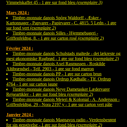
Vimmelskaffet 45 - 1 øre sur fond bleu
(exemplaire 3)
Mars 2024 :
Timbre-monnaie danois Spòrg Waldorff - Æsker -
Kartonnager - Papvarer - Papirvarer - C. 4815. 5 Ledn - 1 øre
sur fond vert
(exemplaire 2)
Timbre-monnaie danois Silles - Hjemmebageri -
Griffenfeldtsg. 8. - 1 øre sur carton rosé
(exemplaire 2)
Février 2024 :
Timbre-monnaie danois Schulstads maltede - det lækreste og
mest økonomiske Rugbrød - 1 øre sur fond bleu
(exemplaire 2)
Timbre-monnaie danois Axel Rasmussen - Roskilde
Altibrændsel - Telf. 2903 - 1 øre sur fond marron
Timbre-monnaie danois PP - 1 øre sur carton brun
Timbre-monnaie danois Ordrup Kødhalle - Tlf. Ordrup
4764 - 1 øre sur carton jaune
Timbre-monnaie danois Neye Dametasker Lædervarer
Rejseartikler - 1 øre sur fond bleu
(exemplaire 2)
Timbre-monnaie danois Mejeri & Kolonial - A. Andersson -
Griffenfeldtsg. 29 - Nora 2197 y - 1 øre sur carton vert pâle
Janvier 2024 :
Timbre-monnaie danois Magnavox radio - Verdensberømt
for sin gengivelse - 1 øre sur fond bleu
(exemplaire 2)