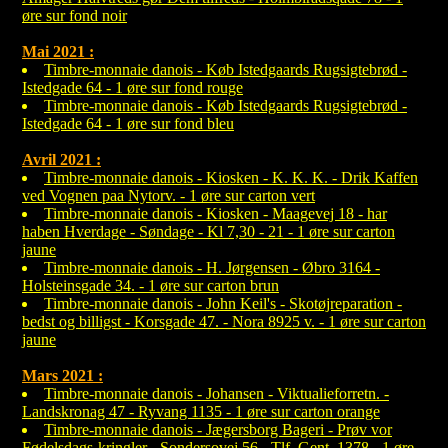
øre sur fond noir
Mai 2021 :
Timbre-monnaie danois - Køb Istedgaards Rugsigtebrød -
Istedgade 64 - 1 øre sur fond rouge
Timbre-monnaie danois - Køb Istedgaards Rugsigtebrød -
Istedgade 64 - 1 øre sur fond bleu
Avril 2021 :
Timbre-monnaie danois - Kiosken - K. K. K. - Drik Kaffen
ved Vognen paa Nytorv. - 1 øre sur carton vert
Timbre-monnaie danois - Kiosken - Maagevej 18 - har
haben Hverdage - Søndage - Kl 7,30 - 21 - 1 øre sur carton
jaune
Timbre-monnaie danois - H. Jørgensen - Øbro 3164 -
Holsteinsgade 34. - 1 øre sur carton brun
Timbre-monnaie danois - John Keil's - Skotøjreparation -
bedst og billigst - Korsgade 47. - Nora 8925 v. - 1 øre sur carton
jaune
Mars 2021 :
Timbre-monnaie danois - Johansen - Viktualieforretn. -
Landskronag 47 - Ryvang 1135 - 1 øre sur carton orange
Timbre-monnaie danois - Jægersborg Bageri - Prøv vor
Fødelsdags-kringler - Sondersovej 56 - Tlf. Gent. 1378 - 1 øre