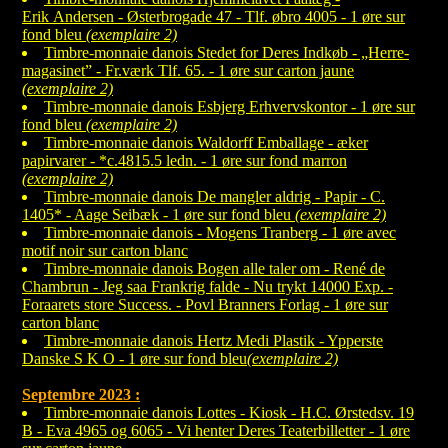
Erik Andersen - Østerbrogade 47 - Tlf. øbro 4005 - 1 øre sur
fond bleu
(exemplaire 2)
Timbre-monnaie danois Stedet for Deres Indkøb - „Herre-
magasinet” - Fr.værk Tlf. 65. - 1 øre sur carton jaune
(exemplaire 2)
Timbre-monnaie danois Esbjerg Erhvervskontor - 1 øre sur
fond bleu
(exemplaire 2)
Timbre-monnaie danois Waldorff Emballage - æker
papirvarer - *c.4815.5 ledn. - 1 øre sur fond marron
(exemplaire 2)
Timbre-monnaie danois De mangler aldrig - Papir - C.
1405* - Aage Seibæk - 1 øre sur fond bleu
(exemplaire 2)
Timbre-monnaie danois - Mogens Tranberg - 1 øre avec
motif noir sur carton blanc
Timbre-monnaie danois Bogen alle taler om - René de
Chambrun - Jeg saa Frankrig falde - Nu trykt 14000 Exp. -
Foraarets store Success. - Povl Branners Forlag - 1 øre sur
carton blanc
Timbre-monnaie danois Hertz Medi Plastik - Ypperste
Danske S K O - 1 øre sur fond bleu
(exemplaire 2)
Septembre 2023 :
Timbre-monnaie danois Lottes - Kiosk - H.C. Ørstedsv. 19
B - Eva 4965 og 6065 - Vi henter Deres Teaterbilletter - 1 øre