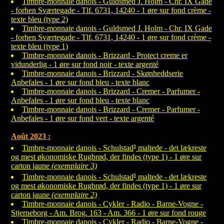
Timbre-monnaie danois - Guldsmed J. Holm - Chr. IX Gade
- forhen Sværtegade - Tlf. 6731, 14240 - 1 øre sur fond crème -
texte bleu (type 2)
Timbre-monnaie danois - Guldsmed J. Holm - Chr. IX Gade
- forhen Sværtegade - Tlf. 6731, 14240 - 1 øre sur fond crème -
texte bleu (type 1)
Timbre-monnaie danois - Brizzard - Protect creme er
vidunderlig - 1 øre sur fond noir - texte argenté
Timbre-monnaie danois - Brizzard - Skønheddserie
Anbefales - 1 øre sur fond bleu - texte blanc
Timbre-monnaie danois - Brizzard - Cremer - Parfumer -
Anbefales - 1 øre sur fond bleu - texte blanc
Timbre-monnaie danois - Brizzard - Cremer - Parfumer -
Anbefales - 1 øre sur fond vert - texte argenté
Août 2023 :
s
Timbre-monnaie danois - Schulstad
maltede - det lækreste
og mest økonomiske Rugbrød, der findes (type 1) - 1 øre sur
carton jaune
(exemplaire 3)
s
Timbre-monnaie danois - Schulstad
maltede - det lækreste
og mest økonomiske Rugbrød, der findes (type 1) - 1 øre sur
carton jaune
(exemplaire 2)
Timbre-monnaie danois - Cykler - Radio - Barne-Vogne -
Stjerneborg - Am. Brog. 163 - Am. 366 - 1 øre sur fond rouge
Timbre-monnaie danois - Cykler - Radio - Barne-Vogne -