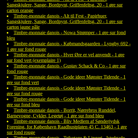
Sangskjulere, Sange, Bordpynt, Griffenfeltsg. 20 - 1 øre sur
carton orange
Timbre-monnaie danois - Alt til Fest - Papirhuer,
Sangskjulere, Sange, Bordpynt, Griffenfeltsg. 20 - 1 øre sur
carton jaune pâle
Timbre-monnaie danois - Nowa Strømper - 1 øre sur fond
bleu
Timbre-monnaie danois - Købmandsgaarden - Lyngby 692 -
1 øre sur fond rouge
Timbre-monnaie danois - Hver Øre er vel anvendt - 1 øre
sur fond vert (exemplaire 1)
Timbre-monnaie danois - Gustav Schack & Co - 1 øre sur
fond rouge
Timbre-monnaie danois - Gode ideer Mønster Tidende - 1
øre sur fond vert
Timbre-monnaie danois - Gode ideer Mønster Tidende - 1
øre sur fond rouge
Timbre-monnaie danois - Gode ideer Mønster Tidende - 1
øre sur fond bleu
Timbre-monnaie danois - Borrit, Nørrebros Runddel,
Barnevogne, Cykler, Legetøj - 1 øre sur fond bleu
Timbre-monnaie danois - Bliv Medlem af Sønderjydsk
Forening, for København Raadhustplaten 45 C. 13463 - 1 øre
sur fond rouge
Timbre-monnaie danois - Trikotage & Lingeri - Istedgade