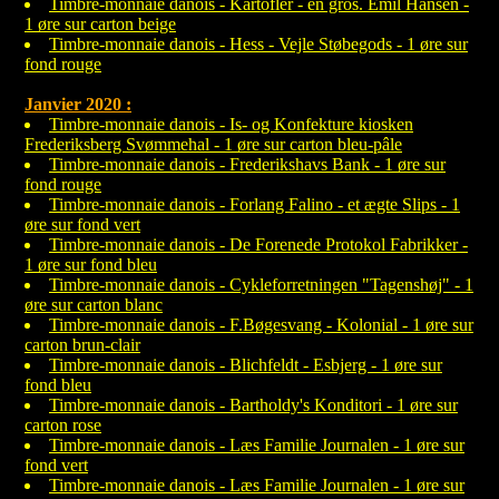
Timbre-monnaie danois - Kartofler - en gros. Emil Hansen -
1 øre sur carton beige
Timbre-monnaie danois - Hess - Vejle Støbegods - 1 øre sur
fond rouge
Janvier 2020 :
Timbre-monnaie danois - Is- og Konfekture kiosken
Frederiksberg Svømmehal - 1 øre sur carton bleu-pâle
Timbre-monnaie danois - Frederikshavs Bank - 1 øre sur
fond rouge
Timbre-monnaie danois - Forlang Falino - et ægte Slips - 1
øre sur fond vert
Timbre-monnaie danois - De Forenede Protokol Fabrikker -
1 øre sur fond bleu
Timbre-monnaie danois - Cykleforretningen "Tagenshøj" - 1
øre sur carton blanc
Timbre-monnaie danois - F.Bøgesvang - Kolonial - 1 øre sur
carton brun-clair
Timbre-monnaie danois - Blichfeldt - Esbjerg - 1 øre sur
fond bleu
Timbre-monnaie danois - Bartholdy's Konditori - 1 øre sur
carton rose
Timbre-monnaie danois - Læs Familie Journalen - 1 øre sur
fond vert
Timbre-monnaie danois - Læs Familie Journalen - 1 øre sur