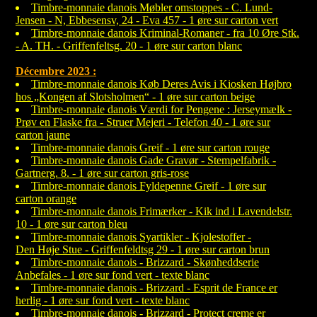
Timbre-monnaie danois Møbler omstoppes - C. Lund-
Jensen - N, Ebbesensv, 24 - Eva 457 - 1 øre sur carton vert
Timbre-monnaie danois Kriminal-Romaner - fra 10 Øre Stk.
- A. TH. - Griffenfeltsg. 20 - 1 øre sur carton blanc
Décembre 2023 :
Timbre-monnaie danois Køb Deres Avis i Kiosken Højbro
hos „Kongen af Slotsholmen“ - 1 øre sur carton beige
Timbre-monnaie danois Værdi for Pengene : Jerseymælk -
Prøv en Flaske fra - Struer Mejeri - Telefon 40 - 1 øre sur
carton jaune
Timbre-monnaie danois Greif - 1 øre sur carton rouge
Timbre-monnaie danois Gade Gravør - Stempelfabrik -
Gartnerg. 8. - 1 øre sur carton gris-rose
Timbre-monnaie danois Fyldepenne Greif - 1 øre sur
carton orange
Timbre-monnaie danois Frimærker - Kik ind i Lavendelstr.
10 - 1 øre sur carton bleu
Timbre-monnaie danois Syartikler - Kjolestoffer -
Den Høje Stue - Griffenfeldtsg 29 - 1 øre sur carton brun
Timbre-monnaie danois - Brizzard - Skønheddserie
Anbefales - 1 øre sur fond vert - texte blanc
Timbre-monnaie danois - Brizzard - Esprit de France er
herlig - 1 øre sur fond vert - texte blanc
Timbre-monnaie danois - Brizzard - Protect creme er