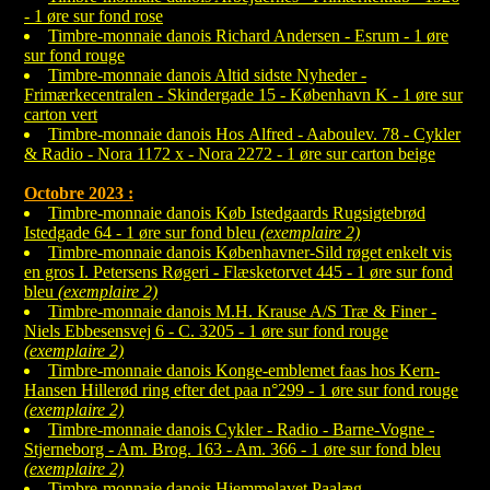
- 1 øre sur fond rose
Timbre-monnaie danois Richard Andersen - Esrum - 1 øre
sur fond rouge
Timbre-monnaie danois Altid sidste Nyheder -
Frimærkecentralen - Skindergade 15 - København K - 1 øre sur
carton vert
Timbre-monnaie danois Hos Alfred - Aaboulev. 78 - Cykler
& Radio - Nora 1172 x - Nora 2272 - 1 øre sur carton beige
Octobre 2023 :
Timbre-monnaie danois Køb Istedgaards Rugsigtebrød
Istedgade 64 - 1 øre sur fond bleu
(exemplaire 2)
Timbre-monnaie danois Københavner-Sild røget enkelt vis
en gros I. Petersens Røgeri - Flæsketorvet 445 - 1 øre sur fond
bleu
(exemplaire 2)
Timbre-monnaie danois M.H. Krause A/S Træ & Finer -
Niels Ebbesensvej 6 - C. 3205 - 1 øre sur fond rouge
(exemplaire 2)
Timbre-monnaie danois Konge-emblemet faas hos Kern-
Hansen Hillerød ring efter det paa n°299 - 1 øre sur fond rouge
(exemplaire 2)
Timbre-monnaie danois Cykler - Radio - Barne-Vogne -
Stjerneborg - Am. Brog. 163 - Am. 366 - 1 øre sur fond bleu
(exemplaire 2)
Timbre-monnaie danois Hjemmelavet Paalæg -