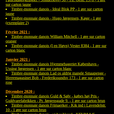
sur carton jaune
Timbre-monnaie danois - Ideal Blok PP - 1 øre sur carton
jaune
Timbre-monnaie danois - Hugo Jørgensen, Køge - 1 øre
(exemplaire 2)
Février 2021 :
Timbre-monnaie danois William Mitchell - 1 øre sur carton
orange
Timbre-monnaie danois (I en Høvn) Vester 8384 - 1 øre sur
carton blanc
Janvier 2021 :
Timbre-monnaie danois Hjemmebageriet København -
Ussing Jørgensen - 1 øre sur carton blanc
Timbre-monnaie danois Lad os aldrig mangle Smaapenge -
Herremagasinet Bob - Frederikssundsv 173 - 1 øre sur carton
rose
Décembre 2020 :
Timbre-monnaie danois Guld & Sølv - købes høj Pris -
Guldvarefabrikken - Pr. Jørgensgade 9. - 1 øre sur carton brun
Timbre-monnaie danois Frimaerker - Kik ind i Lavendelstr.
10 - 1 øre sur carton brun