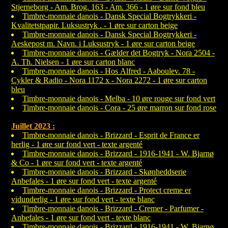
Stjerneborg - Am. Brog. 163 - Am. 366 - 1 øre sur fond bleu
Timbre-monnaie danois - Dansk Special Bogtrykkeri -
Kvalitetstpapir. Luksustryk . - 1 øre sur carton beige
Timbre-monnaie danois - Dansk Special Bogtrykkeri -
Aeskepost m. Navn. i Luksustryk - 1 øre sur carton beige
Timbre-monnaie danois - Gælder det Bogtryk - Nora 2504 -
A. Th. Nielsen - 1 øre sur carton blanc
Timbre-monnaie danois - Hos Alfred - Aaboulev. 78 -
Cykler & Radio - Nora 1172 x - Nora 2272 - 1 øre sur carton
bleu
Timbre-monnaie danois - Melba - 10 øre rouge sur fond vert
Timbre-monnaie danois - Cora - 25 øre marron sur fond rose
Juillet 2023 :
Timbre-monnaie danois - Brizzard - Esprit de France er
herlig - 1 øre sur fond vert - texte argenté
Timbre-monnaie danois - Brizzard - 1916-1941 - W. Bjarnø
& Co - 1 øre sur fond vert - texte argenté
Timbre-monnaie danois - Brizzard - Skønheddserie
Anbefales - 1 øre sur fond vert - texte argenté
Timbre-monnaie danois - Brizzard - Protect creme er
vidunderlig - 1 øre sur fond vert - texte blanc
Timbre-monnaie danois - Brizzard - Cremer - Parfumer -
Anbefales - 1 øre sur fond vert - texte blanc
Timbre-monnaie danois - Brizzard - 1916-1941 - W. Bjarnø