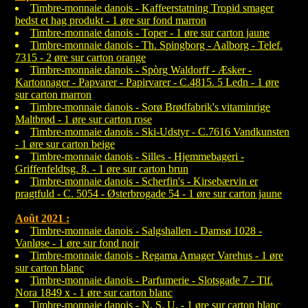
Timbre-monnaie danois - Kaffeerstatning Tropid smager
bedst et hag produkt - 1 øre sur fond marron
Timbre-monnaie danois - Toper - 1 øre sur carton jaune
Timbre-monnaie danois - Th. Spingborg - Aalborg - Telef.
7315 - 2 øre sur carton orange
Timbre-monnaie danois - Spòrg Waldorff - Æsker -
Kartonnager - Papvarer - Papirvarer - C.4815. 5 Ledn - 1 øre
sur carton marron
Timbre-monnaie danois - Sorø Brødfabrik's vitaminrige
Maltbrød - 1 øre sur carton rose
Timbre-monnaie danois - Ski-Udstyr - C.7616 Vandkunsten
- 1 øre sur carton beige
Timbre-monnaie danois - Silles - Hjemmebageri -
Griffenfeldtsg. 8. - 1 øre sur carton brun
Timbre-monnaie danois - Scherfin's - Kirsebærvin er
pragtfuld - C. 5054 - Østerbrogade 54 - 1 øre sur carton jaune
Août 2021 :
Timbre-monnaie danois - Salgshallen - Damsø 1028 -
Vanløse - 1 øre sur fond noir
Timbre-monnaie danois - Regama Amager Varehus - 1 øre
sur carton blanc
Timbre-monnaie danois - Parfumerie - Slotsgade 7 - Tlf.
Nora 1849 x - 1 øre sur carton blanc
Timbre-monnaie danois - N. S. U. - 1 øre sur carton blanc