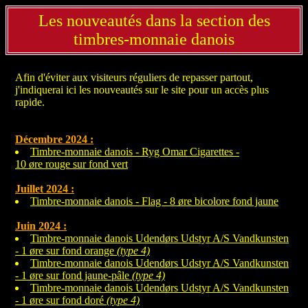
Les nouveautés dans la section des
timbres-monnaie danois
Afin d'éviter aux visiteurs réguliers de repasser partout,
j'indiquerai ici les nouveautés sur le site pour un accès plus
rapide.
Décembre 2024 :
Timbre-monnaie danois - Ryg Omar Cigarettes -
10 øre rouge sur fond vert
Juillet 2024 :
Timbre-monnaie danois - Flag - 8 øre bicolore fond jaune
Juin 2024 :
Timbre-monnaie danois Udendørs Udstyr A/S Vandkunsten
- 1 øre sur fond orange
(type 4)
Timbre-monnaie danois Udendørs Udstyr A/S Vandkunsten
- 1 øre sur fond jaune-pâle
(type 4)
Timbre-monnaie danois Udendørs Udstyr A/S Vandkunsten
- 1 øre sur fond doré
(type 4)