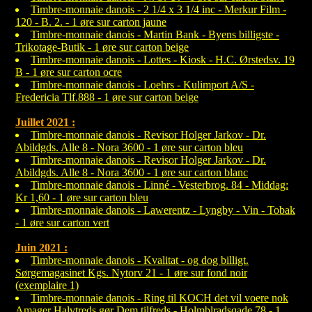
Timbre-monnaie danois - 2 1/4 x 3 1/4 inc - Merkur Film -
120 - B. 2. - 1 øre sur carton jaune
Timbre-monnaie danois - Martin Bank - Byens billigste -
Trikotage-Butik - 1 øre sur carton beige
Timbre-monnaie danois - Lottes - Kiosk - H.C. Ørstedsv. 19
B - 1 øre sur carton ocre
Timbre-monnaie danois - Loehrs - Kulimport A/S -
Fredericia Tlf.888 - 1 øre sur carton beige
Juillet 2021 :
Timbre-monnaie danois - Revisor Holger Jarkov - Dr.
Abildgds. Alle 8 - Nora 3600 - 1 øre sur carton bleu
Timbre-monnaie danois - Revisor Holger Jarkov - Dr.
Abildgds. Alle 8 - Nora 3600 - 1 øre sur carton blanc
Timbre-monnaie danois - Linné - Vesterbrog. 84 - Middag:
Kr 1,60 - 1 øre sur carton bleu
Timbre-monnaie danois - Lawerentz - Lyngby - Vin - Tobak
- 1 øre sur carton vert
Juin 2021 :
Timbre-monnaie danois - Kvalitat - og dog billigt.
Sørgemagasinet Kgs. Nytorv 21 - 1 øre sur fond noir
(exemplaire 1)
Timbre-monnaie danois - Ring til KOCH det vil voere nok
Amager Halvtreds gør Dem tilfreds - Holmblradsqade 78 - 1