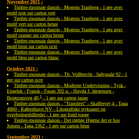
Novembre 2021 :
Timbre-monnaie danois - Mogens Tranberg - 1 øre avec
motif noir sur carton vert
Timbre-monnaie danois - Mogens Tranberg - 1 øre avec
motif vert sur carton beige
Timbre-monnaie danois - Mogens Tranberg - 1 øre avec
motif orange sur carton beige
Timbre-monnaie danois - Mogens Tranberg - 1 øre avec
motif brun sur carton ocre
Timbre-monnaie danois - Mogens Tranberg - 1 øre avec
motif bleu sur carton blanc
Octobre 2021 :
Timbre-monnaie danois - Th. Vollbrecht - Sølvgade 92 - 1
øre sur carton ocre
Timbre-monnaie danois - Moderne Undervisning - Tysk -
Engelsk - Fransk - Fasan 392 u. - Hayda J. Jørgensen -
1
Bentzonsveg 40,
- 1 øre sur carton jaune
Timbre-monnaie danois - "Transfers" - Skaffervej 4 - Taga
4860 - København NV - Litografiske tryksager og
overforingsbillerder - 1 øre sur fond rouge
Timbre-monnaie danois - Det rigtige Hjørne det er hos
Jensen - Taga 3362 - 1 øre sur carton brun
Septembre 2021 :