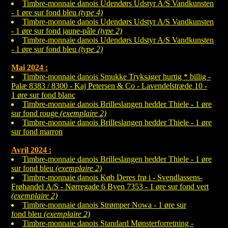
Timbre-monnaie danois Udendørs Udstyr A/S Vandkunsten
- 1 øre sur fond bleu
(type 4)
Timbre-monnaie danois Udendørs Udstyr A/S Vandkunsten
- 1 øre sur fond jaune-pâle
(type 2)
Timbre-monnaie danois Udendørs Udstyr A/S Vandkunsten
- 1 øre sur fond bleu
(type 2)
Mai 2024 :
Timbre-monnaie danois Smukke Tryksager hurtig * billig -
Palæ 8383 / 8300 - Kaj Petersen & Co - Lavendelstræde 10 -
1 øre sur fond blanc
Timbre-monnaie danois Brilleslangen hedder Thiele - 1 øre
sur fond rouge
(exemplaire 2)
Timbre-monnaie danois Brilleslangen hedder Thiele - 1 øre
sur fond marron
Avril 2024 :
Timbre-monnaie danois Brilleslangen hedder Thiele - 1 øre
sur fond bleu
(exemplaire 2)
Timbre-monnaie danois Køb Deres frø i - Svendlassens-
Frøhandel A/S - Nørregade 6 Byen 7353 - 1 øre sur fond vert
(exemplaire 2)
Timbre-monnaie danois Strømper Nowa - 1 øre sur
fond bleu
(exemplaire 2)
Timbre-monnaie danois Standard Mønsterforretning -