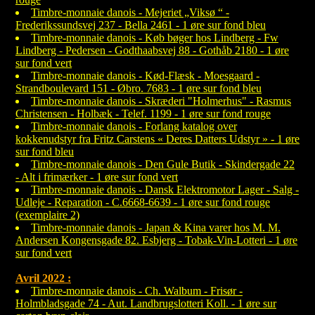
Timbre-monnaie danois - Mejeriet „Viksø “ -
Frederikssundsvej 237 - Bella 2461 - 1 øre sur fond bleu
Timbre-monnaie danois - Køb bøger hos Lindberg - Fw
Lindberg - Pedersen - Godthaabsvej 88 - Gothåb 2180 - 1 øre
sur fond vert
Timbre-monnaie danois - Kød-Flæsk - Moesgaard -
Strandboulevard 151 - Øbro. 7683 - 1 øre sur fond bleu
Timbre-monnaie danois - Skræderi "Holmerhus" - Rasmus
Christensen - Holbæk - Telef. 1199 - 1 øre sur fond rouge
Timbre-monnaie danois - Forlang katalog over
kokkenudstyr fra Fritz Carstens « Deres Datters Udstyr » - 1 øre
sur fond bleu
Timbre-monnaie danois - Den Gule Butik - Skindergade 22
- Alt i frimærker - 1 øre sur fond vert
Timbre-monnaie danois - Dansk Elektromotor Lager - Salg -
Udleje - Reparation - C.6668-6639 - 1 øre sur fond rouge
(exemplaire 2)
Timbre-monnaie danois - Japan & Kina varer hos M. M.
Andersen Kongensgade 82. Esbjerg - Tobak-Vin-Lotteri - 1 øre
sur fond vert
Avril 2022 :
Timbre-monnaie danois - Ch. Walbum - Frisør -
Holmbladsgade 74 - Aut. Landbrugslotteri Koll. - 1 øre sur