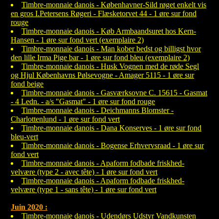
Timbre-monnaie danois - Københavner-Sild røget enkelt vis
en gros I.Petersens Røgeri - Flæsketorvet 44 - 1 øre sur fond
rouge
Timbre-monnaie danois - Køb Armbaandsuret hos Kern-
Hansen - 1 øre sur fond vert (exemplaire 2)
Timbre-monnaie danois - Man kober bedst og billigst hvor
den lille Irma Pige bar - 1 øre sur fond bleu (exemplaire 2)
Timbre-monnaie danois - Husk Vognen med de røde Segl
og Hjul Københavns Pølsevogne - Amager 5115 - 1 øre sur
fond beige
Timbre-monnaie danois - Gasværksovne C. 15615 - Gasmat
- 4 Ledn. - a/s "Gasmat" - 1 øre sur fond rouge
Timbre-monnaie danois - Deichmanns Blomster -
Charlottenlund - 1 øre sur fond vert
Timbre-monnaie danois - Dana Konserves - 1 øre sur fond
bleu-vert
Timbre-monnaie danois - Bogense Erhvervsraad - 1 øre sur
fond vert
Timbre-monnaie danois - Apaform fodbade friskhed-
velvære (type 2 - avec tête) - 1 øre sur fond vert
Timbre-monnaie danois - Apaform fodbade friskhed-
velvære (type 1 - sans tête) - 1 øre sur fond vert
Juin 2020 :
Timbre-monnaie danois - Udendørs Udstyr Vandkunsten