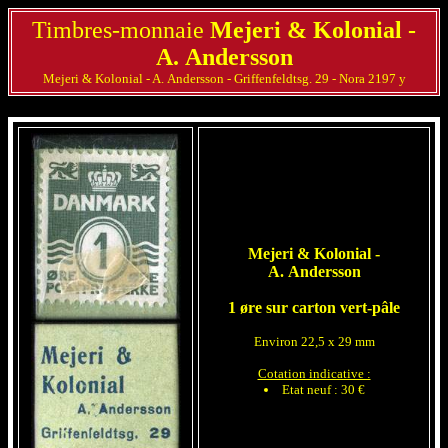
Timbres-monnaie
Mejeri & Kolonial -
A. Andersson
Mejeri & Kolonial - A. Andersson - Griffenfeldtsg. 29 - Nora 2197 y
Mejeri & Kolonial -
A. Andersson
1 øre sur carton vert-pâle
Environ 22,5 x 29 mm
Cotation indicative :
Etat neuf : 30 €