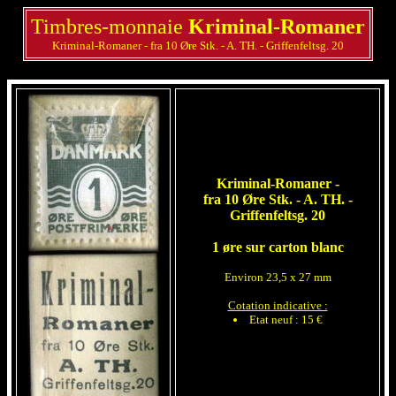
Timbres-monnaie
Kriminal-Romaner
Kriminal-Romaner - fra 10 Øre Stk. - A. TH. - Griffenfeltsg. 20
Kriminal-Romaner -
fra 10 Øre Stk. - A. TH. -
Griffenfeltsg. 20
1 øre sur carton blanc
Environ 23,5 x 27 mm
Cotation indicative :
Etat neuf : 15 €