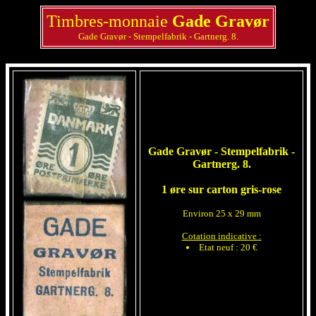
Timbres-monnaie
Gade Gravør
Gade Gravør - Stempelfabrik - Gartnerg. 8.
Gade Gravør - Stempelfabrik -
Gartnerg. 8.
1 øre sur carton gris-rose
Environ 25 x 29 mm
Cotation indicative :
Etat neuf : 20 €