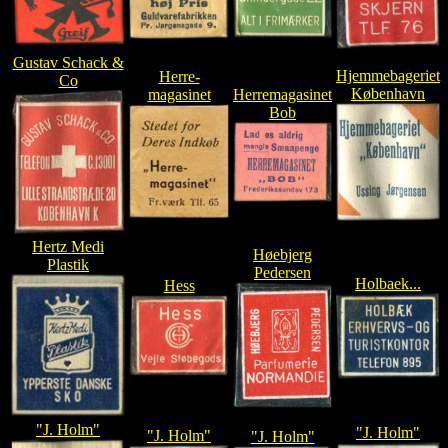
Gustav Schack &
Hjemmebageriet
Herre-
Co
København
magasinet
Herremagasinet
Bob
Hertz Medi
Høebjerg
Plastik
Pedersen
Holbaek...
Hess
"J. Holm"
"J. Holm"
"J. Holm"
"J. Holm"