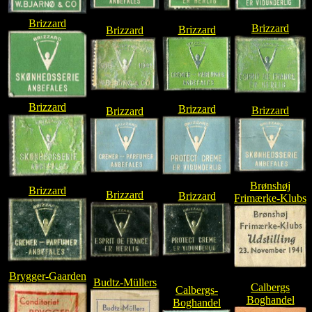
Brizzard
Brizzard
Brizzard
Brizzard
Brizzard
Brizzard
Brizzard
Brizzard
Brønshøj
Brizzard
Brizzard
Brizzard
Frimærke-Klubs
Brygger-Gaarden
Budtz-Müllers
Calbergs
Calbergs-
Boghandel
Boghandel