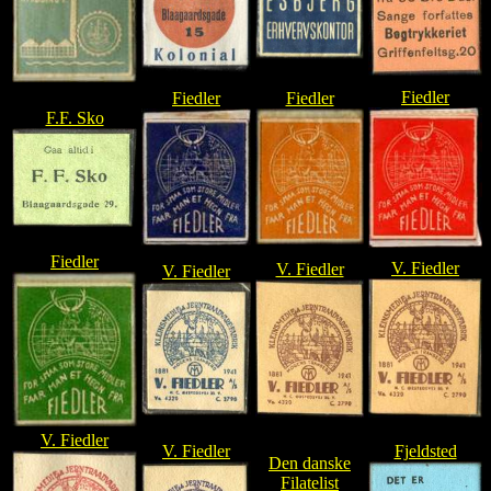
Fiedler
Fiedler
Fiedler
F.F. Sko
Fiedler
V. Fiedler
V. Fiedler
V. Fiedler
V. Fiedler
V. Fiedler
Fjeldsted
Den danske
Filatelist