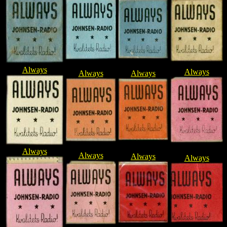
Always
Always
Always
Always
Always
Always
Always
Always