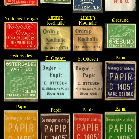
Ordrup
Ordrup
Nutidens Urlager
Øresund
Kødhalle
Kødhalle
Østergades
Papir
E. Ottesen
E. Ottesen
Papir
Papir
Papir
Papir