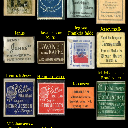
Jeg saa
Jerseymælk
Javanet som
Janus
Frankrig falde
Kaffe
M.Johansens -
Heinrich Jessen
Heinrich Jessen
Bondestuer
Johansen
M.Johansens -