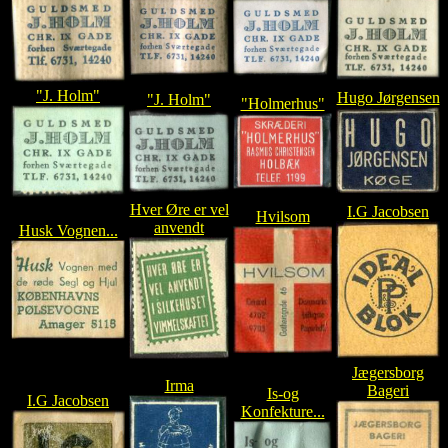
"J. Holm"
Hugo Jørgensen
"J. Holm"
"Holmerhus"
Hver Øre er vel
I.G Jacobsen
Hvilsom
anvendt
Husk Vognen...
Jægersborg
Irma
Bageri
Is-og
I.G Jacobsen
Konfekture...