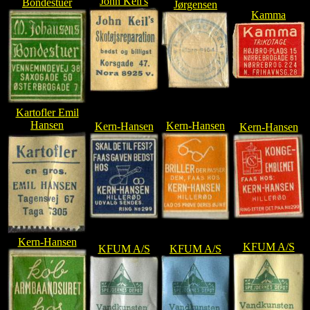
John Keil's
Bondestuer
Jørgensen
Kamma
Kartofler Emil
Hansen
Kern-Hansen
Kern-Hansen
Kern-Hansen
Kern-Hansen
KFUM A/S
KFUM A/S
KFUM A/S