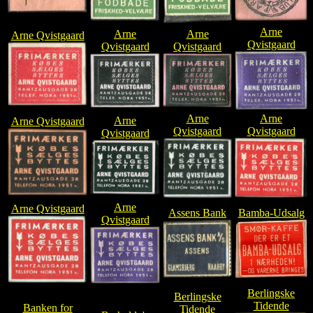
Arne
Arne
Arne
Arne Qvistgaard
Qvistgaard
Qvistgaard
Qvistgaard
Arne
Arne
Arne
Arne Qvistgaard
Qvistgaard
Qvistgaard
Qvistgaard
Arne
Arne Qvistgaard
Assens Bank
Bamba-Udsalg
Qvistgaard
Berlingske
Berlingske
Tidende
Banken for
Tidende