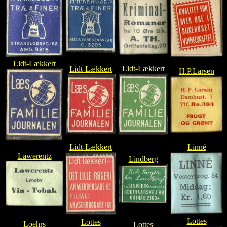
Lidt-Lækkert
Lidt-Lækkert
Lidt-Lækkert
H.P.Larsen
Lidt-Lækkert
Linné
Lawerentz
Lindberg
Lottes
Lottes
Loehrs
Lottes