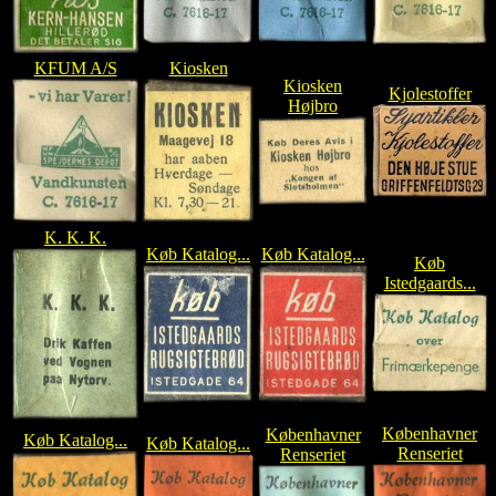
KFUM A/S
Kiosken
Kiosken
Kjolestoffer
Højbro
K. K. K.
Køb Katalog...
Køb Katalog...
Køb
Istedgaards...
Københavner
Københavner
Køb Katalog...
Køb Katalog...
Renseriet
Renseriet