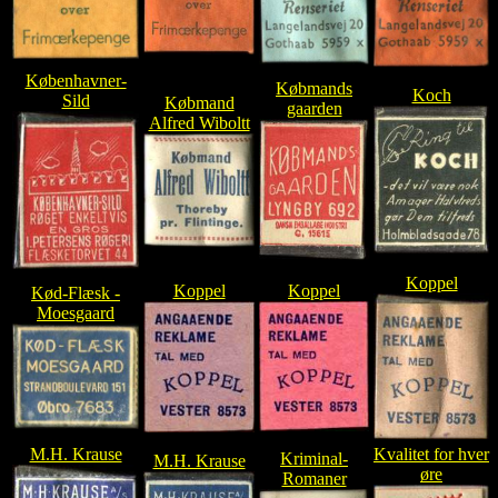
Københavner-
Købmands
Koch
Sild
Købmand
gaarden
Alfred Wiboltt
Koppel
Koppel
Koppel
Kød-Flæsk -
Moesgaard
M.H. Krause
Kvalitet for hver
Kriminal-
M.H. Krause
øre
Romaner