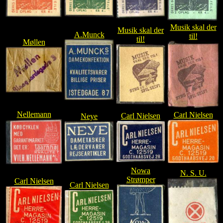
Musik skal der
Musik skal der
A.Munck
til!
til!
Møllen
Nellemann
Carl Nielsen
Carl Nielsen
Neye
Nowa
N. S. U.
Strømper
Carl Nielsen
Carl Nielsen