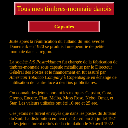
Tous mes timbres-monnaie danois
Capsules
Juste après la réunification du Jutland du Sud avec le
Danemark en 1920 se produisit une pénurie de petite
monnaie dans la région.
La société
A/S Postreklamen
fut chargée de la fabrication de
timbres-monnaie sous capsule métallique par le Directeur
Général des Postes et le financement en fut assuré par
American Tobacco Company
à Copenhague en échange de
l'utilisation de l'autre face à des fins publicitaires.
On connait des jetons portant les marques Capstan, Cora,
Cremo, Encore, Flag, Melba, Moss Rose, Nebo, Omar, et
Star. Les valeurs utilisées ont été 10 øre et 25 øre.
Ces jetons ne furent envoyés que dans les postes du Jutland
du Sud. La distribution eu lieu du 14 avril au 25 juillet 1921
et les jetons furent retirés de la circulation le 30 avril 1922.