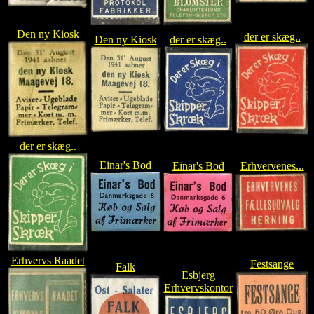
Den ny Kiosk
der er skæg..
Den ny Kiosk
der er skæg..
der er skæg..
Einar's Bod
Einar's Bod
Erhvervenes...
Erhvervs Raadet
Festsange
Falk
Esbjerg
Erhvervskontor