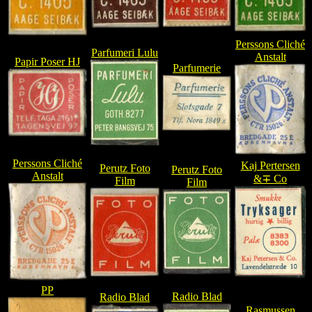
Perssons Cliché
Parfumeri Lulu
Anstalt
Papir Poser HJ
Parfumerie
Perssons Cliché
Kaj Pertersen
Perutz Foto
Perutz Foto
Anstalt
&∓ Co
Film
Film
PP
Radio Blad
Radio Blad
Rasmussen