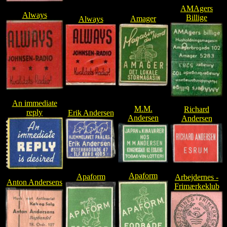
AMAgers
Always
Billige
Amager
Always
An immediate
M.M.
Richard
reply
Erik Andersen
Andersen
Andersen
Apaform
Apaform
Arbejdernes -
Anton Andersens
Frimærkeklub