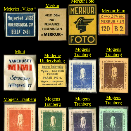
Merkur Foto
Merkur
Mejeriet „Viksø “
Merkur Film
Mogens
Mogens
Mimi
Tranberg
Tranberg
Moderne
Undervisning
Mogens
Mogens
Mogens
Mogens Tranberg
Tranberg
Tranberg
Tranberg