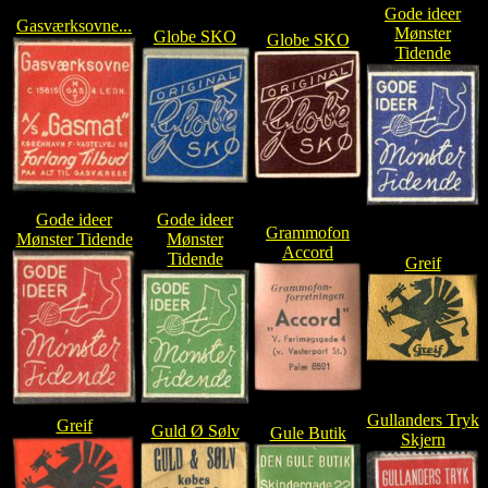
Gode ideer
Gasværksovne...
Mønster
Globe SKO
Globe SKO
Tidende
Gode ideer
Gode ideer
Grammofon
Mønster Tidende
Mønster
Accord
Tidende
Greif
Gullanders Tryk
Greif
Guld Ø Sølv
Gule Butik
Skjern