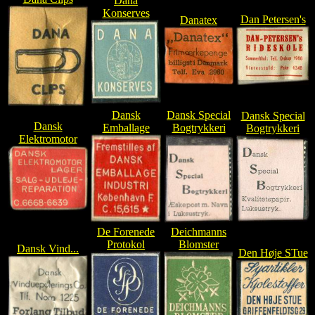
Dana
Konserves
Dan Petersen's
Danatex
Dansk
Dansk Special
Dansk Special
Dansk
Emballage
Bogtrykkeri
Bogtrykkeri
Elektromotor
De Forenede
Deichmanns
Protokol
Blomster
Dansk Vind...
Den Høje STue