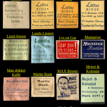
Lunds Lingeri
Lund-Jensen
Magnavox
Lys og Gas
Mejeri &
Man drikker
MAX Bruger
Kolonial
Martin Bank
Kaffe