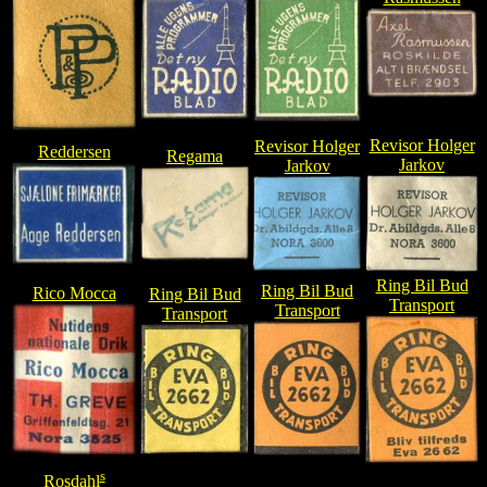
Revisor Holger
Revisor Holger
Reddersen
Regama
Jarkov
Jarkov
Ring Bil Bud
Ring Bil Bud
Rico Mocca
Ring Bil Bud
Transport
Transport
Transport
s
Rosdahl