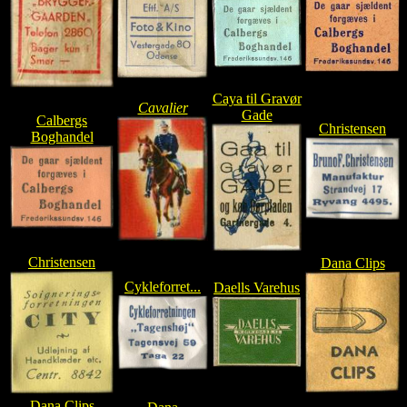
Caya til Gravør
Cavalier
Gade
Calbergs
Christensen
Boghandel
Christensen
Dana Clips
Cykleforret...
Daells Varehus
Dana Clips