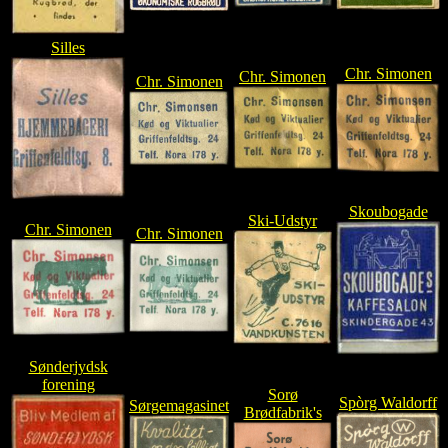
Silles
Chr. Simonen
Chr. Simonen
Chr. Simonen
Skoubogade
Ski-Udstyr
Chr. Simonen
Chr. Simonen
Sønderjydsk
forening
Sorø
Spòrg Waldorff
Sørgemagasinet
Brødfabrik's