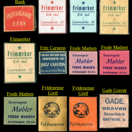
Bank
Frimaerker
Frode Madsen
Fritz Carstens
Frode Madsen
Fyldepenne
Fyldepenne
Gade Gravør
Greif
Greif
Frode Madsen