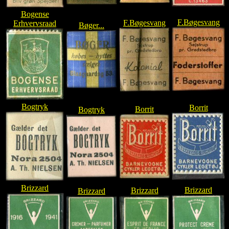
Bogense
F.Bøgesvang
F.Bøgesvang
Erhvervsraad
Bøger...
Bogtryk
Borrit
Borrit
Bogtryk
Brizzard
Brizzard
Brizzard
Brizzard