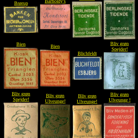
Barholdy's
Brørup
Bliv grøn
Bien
Bien
Spejder!
Blichfeldt
Bliv grøn
Bliv grøn
Bliv grøn
Bliv grøn
Spejder!
Ulveunge !
Ulveunge!
Ulveunge!