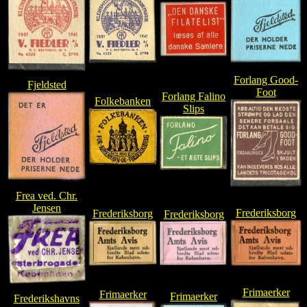
Forlang Good-
Fjeldsted
Foot
Forlang Falino
Folkebanken
Slips
Frea ved. Chr.
Jensen
Frederiksborg
Frederiksborg
Frederiksborg
Frimaerker
Frimaerker
Frimaerker
Frederikshavns