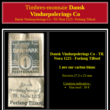
Timbres-monnaie
Dansk
Vinduepolerings Co
Dansk Vinduepolerings Co - Tlf. Nora 1225 - Forlang Tilbud
Dansk Vinduepolerings Co - Tlf.
Nora 1225 - Forlang Tilbud
1 øre sur carton blanc
Environ 27,5 x 23 mm
Cotation indicative :
Etat neuf : 30 €