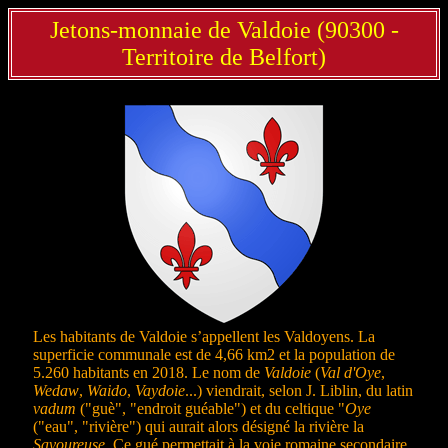
Jetons-monnaie de Valdoie (90300 -
Territoire de Belfort)
Les habitants de Valdoie s’appellent les Valdoyens. La
superficie communale est de 4,66 km2 et la population de
5.260 habitants en 2018. Le nom de
Valdoie
(
Val d'Oye
,
Wedaw
,
Waido
,
Vaydoie
...) viendrait, selon J. Liblin, du latin
vadum
("guè", "endroit guéable") et du celtique "
Oye
("eau", "rivière") qui aurait alors désigné la rivière la
Savoureuse
. Ce gué permettait à la voie romaine secondaire