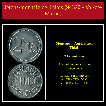
Jetons-monnaie de Thiais (94320 - Val-de-
Marne)
Montagut - Agriculteur
Thiais
2 ½ centimes
Aluminium rond - 26 mm
1,54 gramme
Cotations indicatives :
TB à TTB : 30 €
SUP à FDC : 50 €