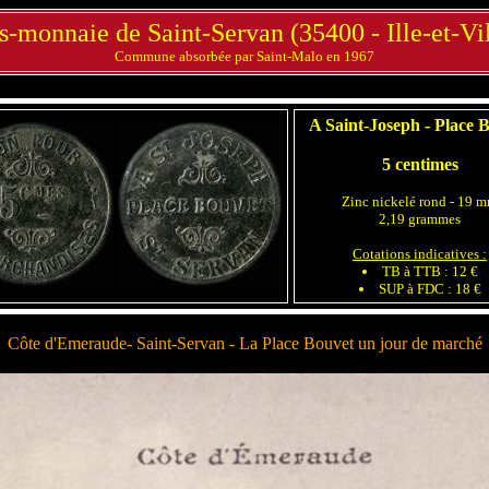
s-monnaie de Saint-Servan (35400 - Ille-et-Vi
Commune absorbée par Saint-Malo en 1967
A Saint-Joseph - Place 
5 centimes
Zinc nickelé rond - 19 
2,19 grammes
Cotations indicatives :
TB à TTB : 12 €
SUP à FDC : 18 €
Côte d'Emeraude- Saint-Servan - La Place Bouvet un jour de marché