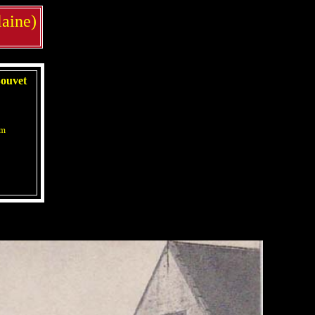
laine)
Bouvet
mm