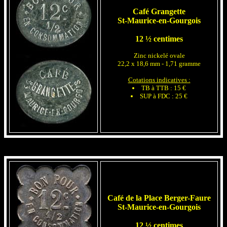
Café Grangette
St-Maurice-en-Gourgois
12 ½ centimes
Zinc nickelé ovale
22,2 x 18,6 mm - 1,71 gramme
Cotations indicatives :
TB à TTB : 15 €
SUP à FDC : 25 €
Café de la Place Berger-Faure
St-Maurice-en-Gourgois
12 ½ centimes