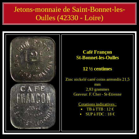
Jetons-monnaie de Saint-Bonnet-les-
Oulles (42330 - Loire)
Café Françon
St-Bonnet-les-Oulles
12 ½ centimes
Zinc nickelé carré coins arrrondis 21,5
mm
2,93 grammes
Graveur: F. Cher - St-Etienne
Cotations indicatives :
TB à TTB : 12 €
SUP à FDC : 18 €