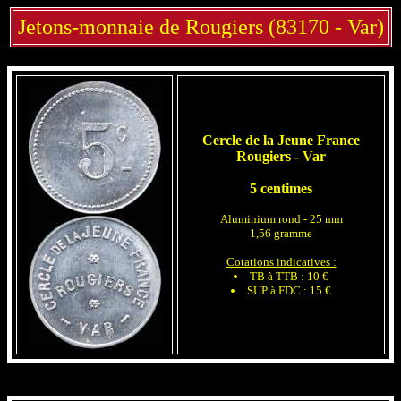
Jetons-monnaie de Rougiers (83170 - Var)
Cercle de la Jeune France
Rougiers - Var
5 centimes
Aluminium rond - 25 mm
1,56 gramme
Cotations indicatives :
TB à TTB : 10 €
SUP à FDC : 15 €