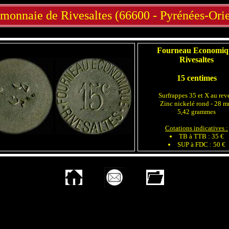
-monnaie de Rivesaltes (66600 - Pyrénées-Orie
Fourneau Economiq
Rivesaltes
15 centimes
Surfrappes 35 et X au rev
Zinc nickelé rond - 28 
5,42 grammes
Cotations indicatives :
TB à TTB : 35 €
SUP à FDC : 50 €