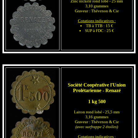
Zinc nickelé rond lobé - 25 mm
3,10 grammes
Graveur : Thévenon & Cie
Cotations indicatives :
TB à TTB : 15 €
SUP à FDC : 25 €
Société Coopérative l'Union
Prolétarienne - Renazé
1 kg 500
Laiton rond lobé - 25,5 mm
3,16 grammes
Graveur : Thévenon & Cie
(avec surfrappe 2 étoiles)
Cotations indicatives :