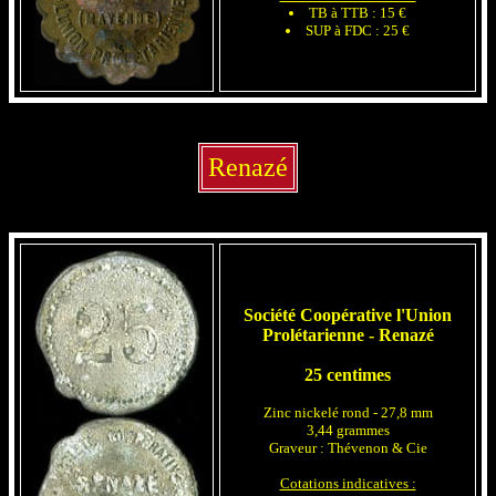
TB à TTB : 15 €
SUP à FDC : 25 €
Renazé
Société Coopérative l'Union
Prolétarienne - Renazé
25 centimes
Zinc nickelé rond - 27,8 mm
3,44 grammes
Graveur : Thévenon & Cie
Cotations indicatives :