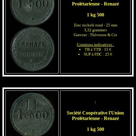
Prolétarienne - Renazé
1 kg 500
Zinc nickelé rond - 25 mm
3,32 grammes
Graveur : Thévenon & Cie
Cotations indicatives :
TB à TTB : 15 €
SUP à FDC : 25 €
/
Société Coopérative l'Union
Prolétarienne - Renazé
1 kg 500