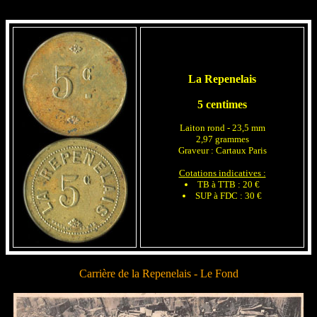
La Repenelais
5 centimes
Laiton rond - 23,5 mm
2,97 grammes
Graveur : Cartaux Paris
Cotations indicatives :
TB à TTB : 20 €
SUP à FDC : 30 €
Carrière de la Repenelais - Le Fond