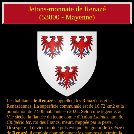
Jetons-monnaie de Renazé
(53800 - Mayenne)
Les habitants de
Renazé
s’appellent les Renazéens et les
Renazéennes. La superficie communale est de 16,72 km2 et la
population de 2 506 habitants en 2022. Selon une légende, au
VIe siècle, la fiancée du jeune comte d'Anjou
Licinius
, ami de
Chilpéric Ier
, roi des Francs, meurt, frappée par la peste.
Désespéré, il devient moine puis évêque. Seigneur de
Trélazé
et
de
Renazé
, il emploie charitablement les pauvres à extraire la