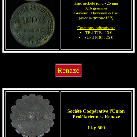
Zinc nickelé rond - 25 mm
3,16 grammes
Graveur : Thévenon & Cie
(avec surfrappe U P)
Cotations indicatives :
TB à TTB : 15 €
SUP à FDC : 25 €
Renazé
Société Coopérative l'Union
Prolétarienne - Renazé
1 kg 500