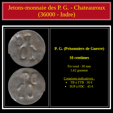
Jetons-monnaie des P. G. - Chateauroux
(36000 - Indre)
P. G. (Prisonniers de Guerre)
10 centimes
Fer rond - 30 mm
1,62 gramme
Cotations indicatives :
TB à TTB : 30 €
SUP à FDC : 45 €