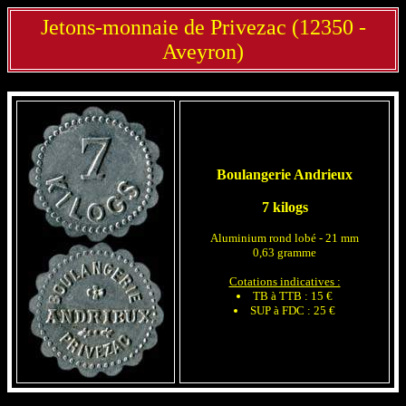
Jetons-monnaie de Privezac (12350 -
Aveyron)
Boulangerie Andrieux
7 kilogs
Aluminium rond lobé - 21 mm
0,63 gramme
Cotations indicatives :
TB à TTB : 15 €
SUP à FDC : 25 €