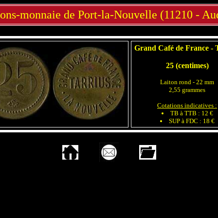
tons-monnaie de Port-la-Nouvelle (11210 - Au
Grand Café de France - 
25 (centimes)
Laiton rond - 22 mm
2,55 grammes
Cotations indicatives :
TB à TTB : 12 €
SUP à FDC : 18 €