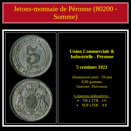
Jetons-monnaie de Péronne (80200 -
Somme)
Union Commerciale &
Industrielle - Péronne
5 centimes 1922
Aluminium rond - 19 mm
0,90 gramme
Graveur: Thévenon
Cotations indicatives :
TB à TTB : 3 €
SUP à FDC : 6 €