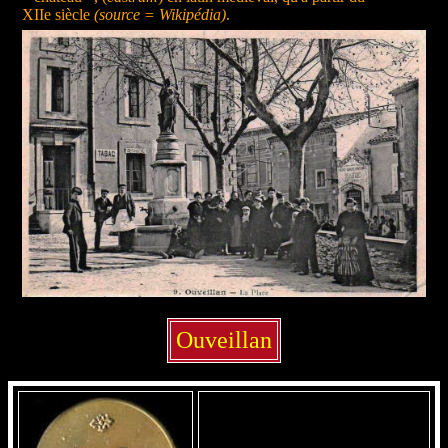
XIIe siècle
(source = Wikipédia)
.
Ouveillan