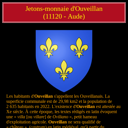
Jetons-monnaie d'Ouveillan
(11120 - Aude)
Les habitants d'
Ouveillan
s'appellent les Ouveillanais. La
superficie communale est de 29,98 km2 et la population de
2 635 habitants en 2022. L'existence d'
Ouveillan
est attestée au
Xe siècle. À cette époque, les textes rédigés en latin évoquent
une «
villa
[ou
villare
] de
Oviliano
», petit hameau
d'exploitation agricole.
Ouveillan
ne sera qualifié de
« château », (
castrum
) en latin médiéval, qu'à partir du