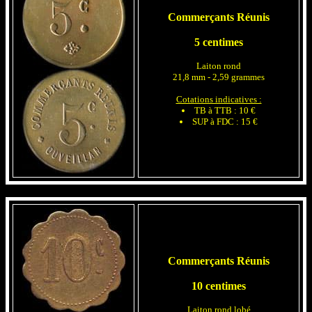
Commerçants Réunis
5 centimes
Laiton rond
21,8 mm - 2,59 grammes
Cotations indicatives :
TB à TTB : 10 €
SUP à FDC : 15 €
Commerçants Réunis
10 centimes
Laiton rond lobé