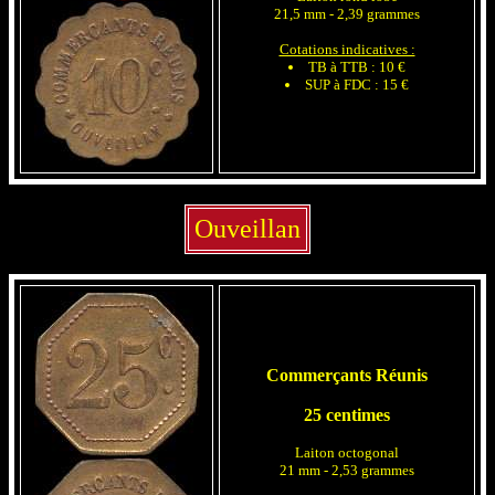
21,5 mm - 2,39 grammes
Cotations indicatives :
TB à TTB : 10 €
SUP à FDC : 15 €
Ouveillan
Commerçants Réunis
25 centimes
Laiton octogonal
21 mm - 2,53 grammes