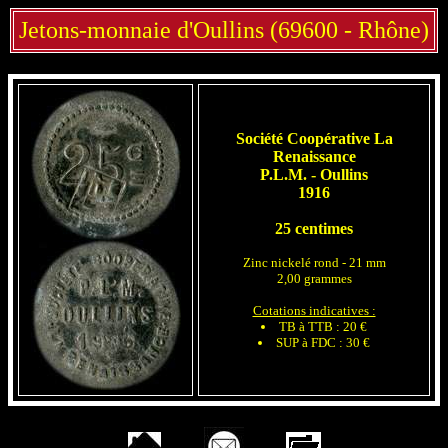
Jetons-monnaie d'Oullins (69600 - Rhône)
Société Coopérative La
Renaissance
P.L.M. - Oullins
1916
25 centimes
Zinc nickelé rond - 21 mm
2,00 grammes
Cotations indicatives :
TB à TTB : 20 €
SUP à FDC : 30 €