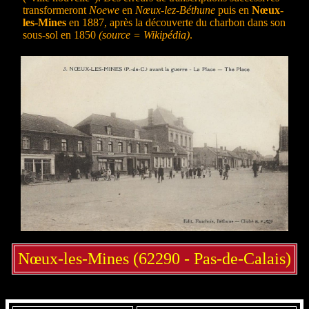
transformeront
Noewe
en
Nœux-lez-Béthune
puis en
Nœux-
les-Mines
en 1887, après la découverte du charbon dans son
sous-sol en 1850
(source = Wikipédia)
.
Nœux-les-Mines (62290 - Pas-de-Calais)