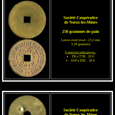
Société Coopérative
de Nœux-les-Mines
250 grammes de pain
Laiton rond troué - 23,2 mm
3,39 grammes
Cotations indicatives :
TB à TTB : 20 €
SUP à FDC : 30 €
Société Coopérative
de Nœux-les-Mines