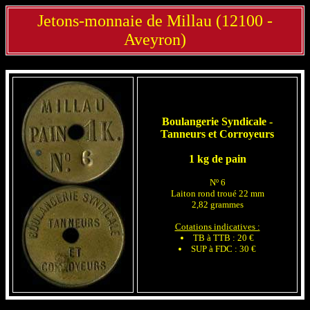
Jetons-monnaie de Millau (12100 -
Aveyron)
Boulangerie Syndicale -
Tanneurs et Corroyeurs
1 kg de pain
Nº 6
Laiton rond troué 22 mm
2,82 grammes
Cotations indicatives :
TB à TTB : 20 €
SUP à FDC : 30 €