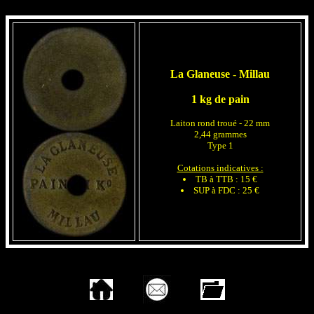
La Glaneuse - Millau
1 kg de pain
Laiton rond troué - 22 mm
2,44 grammes
Type 1
Cotations indicatives :
TB à TTB : 15 €
SUP à FDC : 25 €