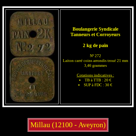
Boulangerie Syndicale
Tanneurs et Corroyeurs
2 kg de pain
Nº 272
Laiton carré coins arrondis troué 21 mm
3,46 grammes
Cotations indicatives :
TB à TTB : 20 €
SUP à FDC : 30 €
Millau (12100 - Aveyron)