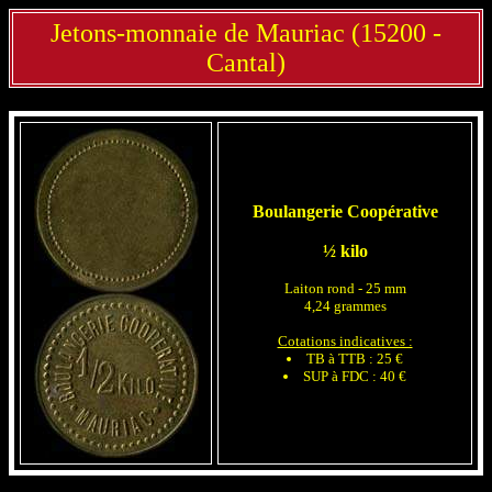
Jetons-monnaie de Mauriac (15200 -
Cantal)
Boulangerie Coopérative
½ kilo
Laiton rond - 25 mm
4,24 grammes
Cotations indicatives :
TB à TTB : 25 €
SUP à FDC : 40 €