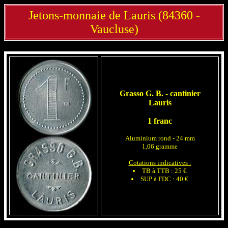
Jetons-monnaie de Lauris (84360 -
Vaucluse)
Grasso G. B. - cantinier
Lauris
1 franc
Aluminium rond - 24 mm
1,06 gramme
Cotations indicatives :
TB à TTB : 25 €
SUP à FDC : 40 €