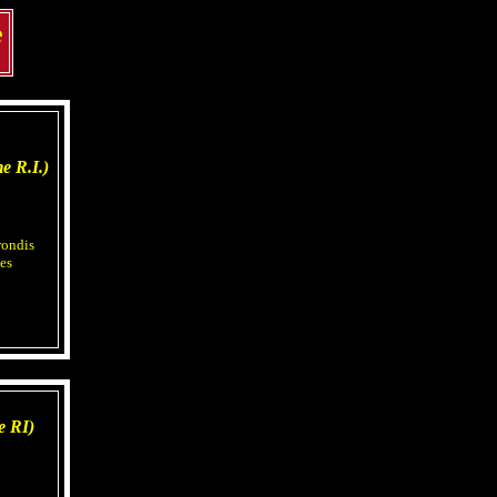
e
e R.I.)
rondis
es
e RI)