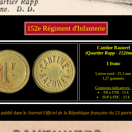
152e Régiment d'Infanterie
Cantine Razurel
(Quartier Rapp - 152èm
1 franc
Laiton rond - 25,3 mm
3,27 grammes
Cotations indicatives :
TB à TTB : 15 €
SUP à FDC : 25 €
 publié dans le
Journal Officiel de la République française
du 23 janvie