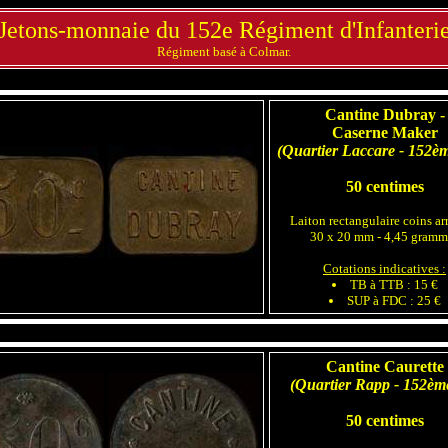
Jetons-monnaie du 152e Régiment d'Infanteri
Régiment basé à Colmar.
Cantine Dubray -
Caserne Maker
(Quartier Laccare - 152èm
50 centimes
Laiton rectangulaire coins ar
30 x 20 mm - 4,45 gramm
Cotations indicatives :
TB à TTB : 15 €
SUP à FDC : 25 €
Cantine Caurette
(Quartier Rapp - 152èm
50 centimes