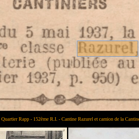
 Quartier Rapp - 152ème R.I. - Cantine Razurel et camion de la Cantin