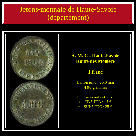
Jetons-monnaie de Haute-Savoie
(département)
A. M. C - Haute-Savoie
Route des Mollière
1 franc
Laiton rond - 25,0 mm
4,96 grammes
Cotations indicatives :
TB à TTB : 15 €
SUP à FDC : 25 €