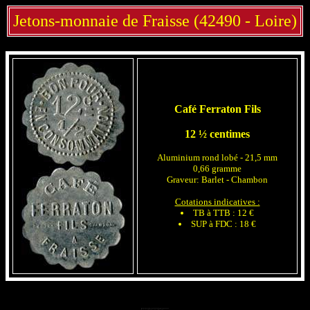
Jetons-monnaie de Fraisse (42490 - Loire)
Café Ferraton Fils
12 ½ centimes
Aluminium rond lobé - 21,5 mm
0,66 gramme
Graveur: Barlet - Chambon
Cotations indicatives :
TB à TTB : 12 €
SUP à FDC : 18 €