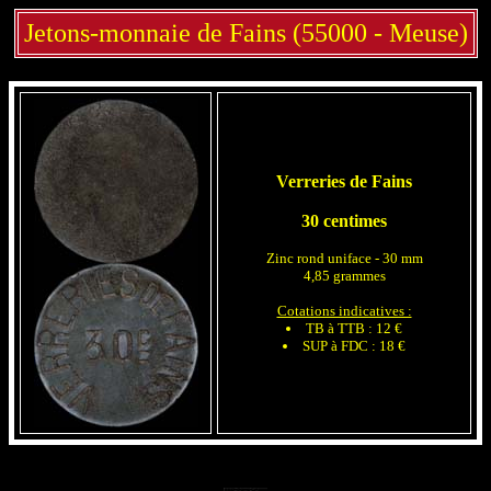
Jetons-monnaie de Fains (55000 - Meuse)
Verreries de Fains
30 centimes
Zinc rond uniface - 30 mm
4,85 grammes
Cotations indicatives :
TB à TTB : 12 €
SUP à FDC : 18 €