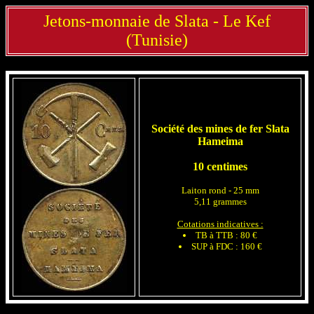
Jetons-monnaie de Slata - Le Kef
(Tunisie)
Société des mines de fer Slata
Hameima
10 centimes
Laiton rond - 25 mm
5,11 grammes
Cotations indicatives :
TB à TTB : 80 €
SUP à FDC : 160 €