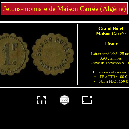
Jetons-monnaie de Maison Carrée (Algérie)
Grand Hôtel
Maison Carrée
1 franc
Laiton rond lobé - 25 m
3,93 grammes
Graveur: Thévenon & C
Cotations indicatives :
TB à TTB : 100 €
SUP à FDC : 150 €