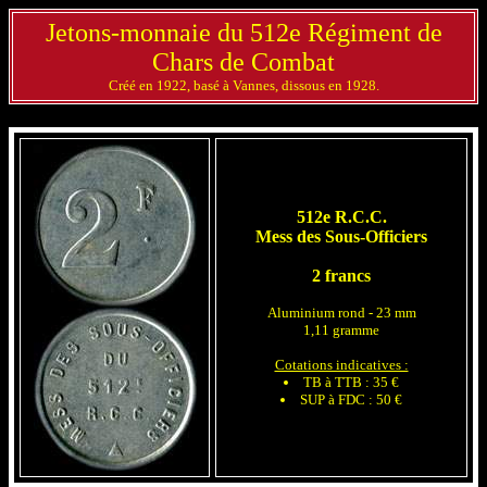
Jetons-monnaie du 512e Régiment de
Chars de Combat
Créé en 1922, basé à Vannes, dissous en 1928.
512e R.C.C.
Mess des Sous-Officiers
2 francs
Aluminium rond - 23 mm
1,11 gramme
Cotations indicatives :
TB à TTB : 35 €
SUP à FDC : 50 €