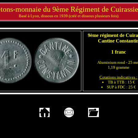
etons-monnaie du 9ème Régiment de Cuirassie
Basé à Lyon, dissous en 1939 (créé et dissous plusieurs fois).
9ème régiment de Cuira
Cantine Constanti
1 franc
Aluminium rond - 25 m
1,19 gramme
Cotations indicatives :
TB à TTB : 15 €
SUP à FDC : 25 €