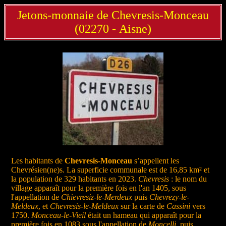
Jetons-monnaie de Chevresis-Monceau
(02270 - Aisne)
Les habitants de
Chevresis-Monceau
s’appellent les
Chevrésien(ne)s. La superficie communale est de 16,85 km² et
la population de 329 habitants en 2023.
Chevresis
: le nom du
village apparaît pour la première fois en l'an 1405, sous
l'appellation de
Chievresiz-le-Merdeux
puis
Chevrezy-le-
Meldeux
, et
Chevresis-le-Meldeux
sur la carte de
Cassini
vers
1750.
Monceau-le-Vieil
était un hameau qui apparaît pour la
première fois en 1083 sous l'appellation de
Moncelli
, puis