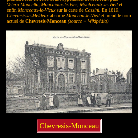
Vetera Moncella
,
Monchiaux-le-Vies
,
Montceaulx-le-Vieil
et
enfin
Monceaux-le-Vieux
sur la carte de
Cassini
. En 1819,
Chevresis-le-Meldeux
absorbe
Monceau-le-Vieil
et prend le nom
actuel de
Chevresis-Monceau
(source = Wikipédia)
.
Chevresis-Monceau