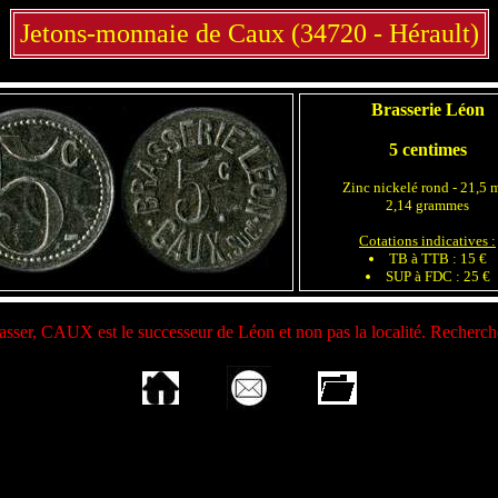
Jetons-monnaie de Caux (34720 - Hérault)
Brasserie Léon
5 centimes
Zinc nickelé rond - 21,5
2,14 grammes
Cotations indicatives :
TB à TTB : 15 €
SUP à FDC : 25 €
lasser, CAUX est le successeur de Léon et non pas la localité. Recherch