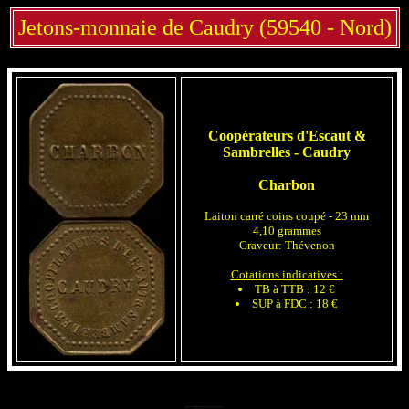
Jetons-monnaie de Caudry (59540 - Nord)
Coopérateurs d'Escaut &
Sambrelles - Caudry
Charbon
Laiton carré coins coupé - 23 mm
4,10 grammes
Graveur: Thévenon
Cotations indicatives :
TB à TTB : 12 €
SUP à FDC : 18 €