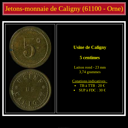
Jetons-monnaie de Caligny (61100 - Orne)
Usine de Caligny
5 centimes
Laiton rond - 23 mm
3,74 grammes
Cotations indicatives :
TB à TTB : 20 €
SUP à FDC : 30 €