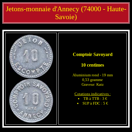
Jetons-monnaie d'Annecy (74000 - Haute-
Savoie)
Comptoir Savoyard
10 centimes
Aluminium rond - 19 mm
0,53 gramme
Graveur: Katz
Cotations indicatives :
TB à TTB : 3 €
SUP à FDC : 5 €