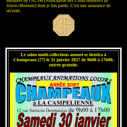
membres de l'ACJM
(Association des Collectionneurs de
Jetons-Monnaie)
dont je fais partie. C'est une assurance de
sécurité.
Le salon multi-collections annuel se tiendra à
Champeaux (77) le 31 janvier 2027 de 9h00 à 17h00,
entrée gratuite.