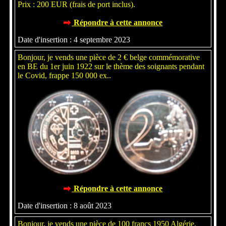
Prix : 200 EUR (frais de port inclus).
Répondre à cette annonce
Date d'insertion : 4 septembre 2023
Bonjour, je vends une pièce de 2 € belge commémorative
en BE du 1er juin 1922 sur le thème des soignants pendant
le Covid, frappe 150 000 ex..
Répondre à cette annonce
Date d'insertion : 8 août 2023
Bonjour, je vends une pièce de 100 francs 1950 Algérie.