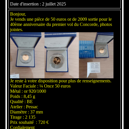
Date d'insertion : 2 juillet 2025
Bonjour,
Je vends une pièce de 50 euros or de 2009 sortie pour le
40ème anniversaire du premier vol du Concorde, photos
jointes.
Je reste à votre disposition pour plus de renseignements.
Valeur Faciale : ¼ Once 50 euros
Métal : or 920/1000
Poids : 8,45 g
Qualité : BE
Atelier : Pessac
Diamètre : 37 mm
Tirage : 2 135
Prix souhaité : 720 €
Cordialement