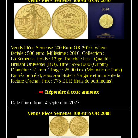
Vends Pièce Semeuse 500 euro OR 2010
Vends Pièce Semeuse 500 Euro OR 2010. Valeur
faciale : 500 euro. Millésime : 2010. Collection :
La Semeuse. Poids : 12 gr. Tranche : lisse. Qualité :
Brillant Universel (BU). Titre : 999/1000 (Or pur).
Diamètre : 31 mm. Tirage : 25 000 ex (Monnaie de Paris).
En très bon état, sous son blister d’origine et munie de la
facture d’achat. Prix : 775 EUR (frais de port inclus).
Répondre à cette annonce
Date d'insertion : 4 septembre 2023
Vends Pièce Semeuse 100 euro OR 2008