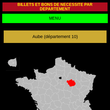
BILLETS ET BONS DE NECESSITE PAR
DEPARTEMENT
MENU
Aube (département 10)